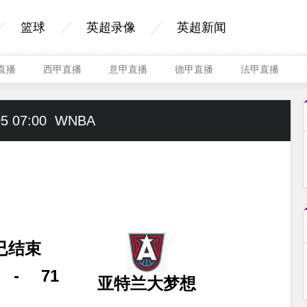
篮球
英超录像
英超新闻
A直播
西甲直播
意甲直播
德甲直播
法甲直播
5 07:00
WNBA
已结束
-
71
亚特兰大梦想