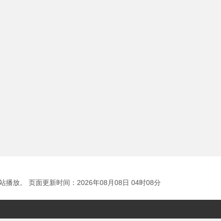
 页面更新时间：2026年08月08日 04时08分