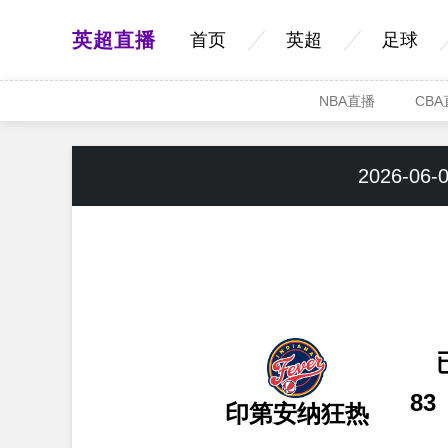
英超直播
首页
英超
足球
NBA直播
CB
2026-06-0
83
印第安纳狂热