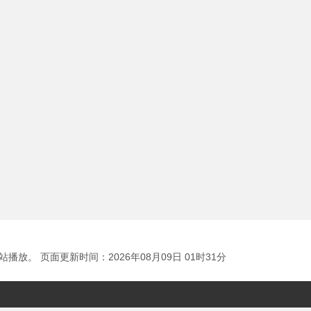
 页面更新时间：2026年08月09日 01时31分