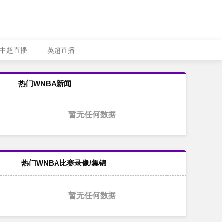
中超直播
英超直播
热门WNBA新闻
暂无任何数据
热门WNBA比赛录像/集锦
暂无任何数据