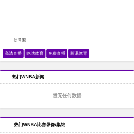
信号源
高清直播
咪咕体育
免费直播
腾讯体育
热门WNBA新闻
暂无任何数据
热门WNBA比赛录像/集锦