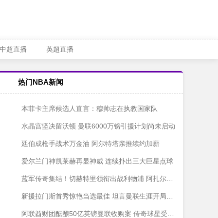
中超直播
英超直播
热门NBA新闻
本菲卡主席候选人直言：穆帅志在执教国家队
水晶宫坚决留沃顿 曼联6000万镑引援计划尚未启动
廷伯成枪手战术万金油 阿尔特塔亲推续约加薪
爱尔兰门神凯莱赫再显神威 连续扑出三大巨星点球
蓝军传奇集结！切赫特里领衔出战利物浦 阿扎尔科斯塔强势回归
新援拉门斯首秀惊艳当选最佳 坦言曼联生涯开局顺利
阿联酋财团酝酿50亿英镑曼联收购案 传奇球星受邀加盟