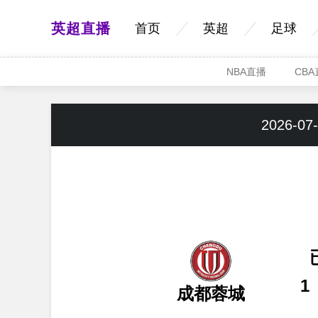
英超直播
首页
英超
足球
NBA直播
CB
2026-07-
1
成都蓉城