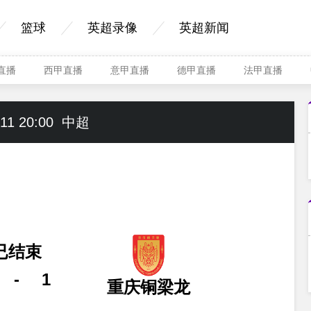
篮球
英超录像
英超新闻
A直播
西甲直播
意甲直播
德甲直播
法甲直播
11 20:00
中超
已结束
-
1
重庆铜梁龙