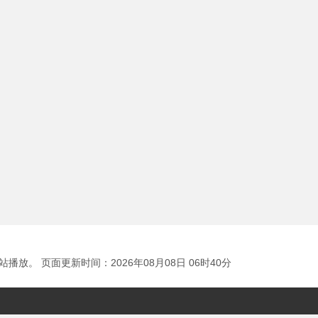
 页面更新时间：2026年08月08日 06时40分