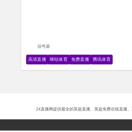
信号源
高清直播
咪咕体育
免费直播
腾讯体育
24直播网提供最全的英超直播、英超免费在线直播、英