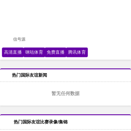
信号源
高清直播
咪咕体育
免费直播
腾讯体育
热门国际友谊新闻
暂无任何数据
热门国际友谊比赛录像/集锦