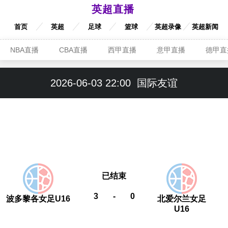
英超直播
首页
英超
足球
篮球
英超录像
英超新闻
NBA直播
CBA直播
西甲直播
意甲直播
德甲直
2026-06-03 22:00
国际友谊
已结束
3
-
0
波多黎各女足U16
北爱尔兰女足
U16