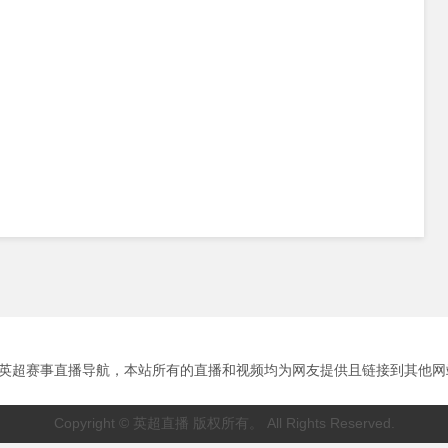
超赛事直播导航，本站所有的直播和视频均为网友提供且链接到其他网站播放。
Copyright © 英超直播 版权所有。 All Rights Reserved.