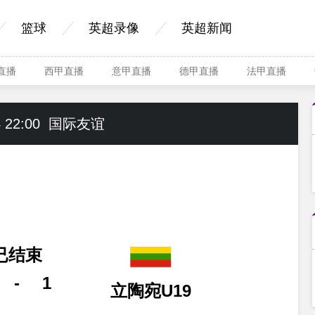
篮球
英超录像
英超新闻
A直播
西甲直播
意甲直播
德甲直播
法甲直播
 22:00
国际友谊
已结束
-
1
立陶宛U19