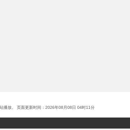
 页面更新时间：2026年08月08日 04时11分