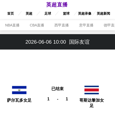
英超直播
首页
英超
足球
篮球
英超录像
英超新闻
NBA直播
CBA直播
西甲直播
意甲直播
德甲直
2026-06-06 10:00
国际友谊
已结束
1
-
1
萨尔瓦多女足
哥斯达黎加女
足