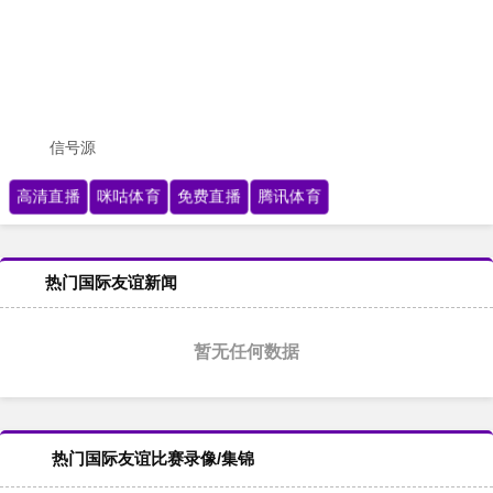
信号源
高清直播
咪咕体育
免费直播
腾讯体育
热门国际友谊新闻
暂无任何数据
热门国际友谊比赛录像/集锦