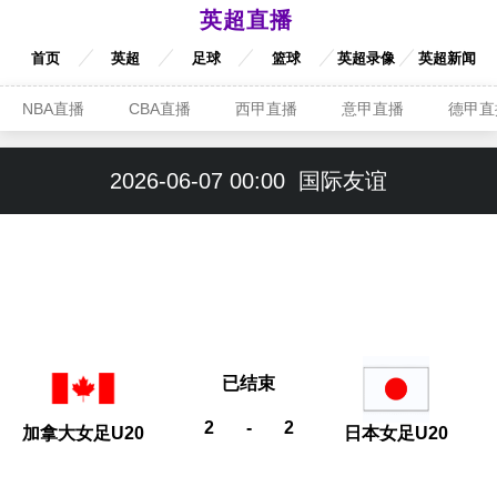
英超直播
首页
英超
足球
篮球
英超录像
英超新闻
NBA直播
CBA直播
西甲直播
意甲直播
德甲直
2026-06-07 00:00
国际友谊
已结束
2
-
2
加拿大女足U20
日本女足U20