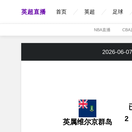
英超直播
首页
英超
足球
NBA直播
CB
2026-06-07
2
英属维尔京群岛