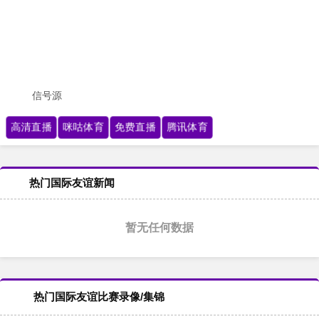
信号源
高清直播
咪咕体育
免费直播
腾讯体育
热门国际友谊新闻
暂无任何数据
热门国际友谊比赛录像/集锦