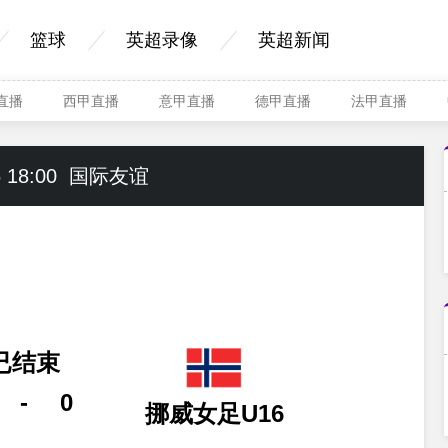
篮球
英超录像
英超新闻
A直播
西甲直播
意甲直播
德甲直播
法甲直播
 18:00
国际友谊
已结束
-
0
挪威女足U16