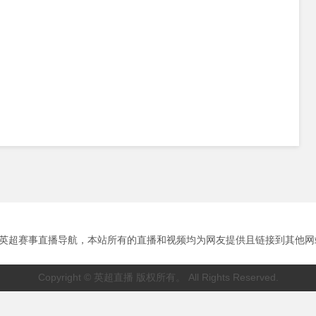
超赛事直播导航，本站所有的直播和视频均为网友提供且链接到其他网站播放。
Copyright © 英超直播 版权所有。 All Rights Reserved.