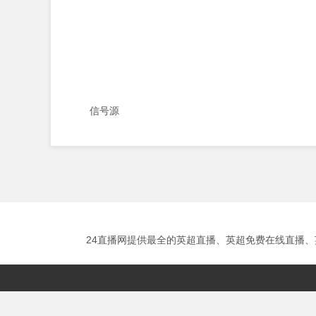
信号源
24直播网提供最全的英超直播、英超免费在线直播、英