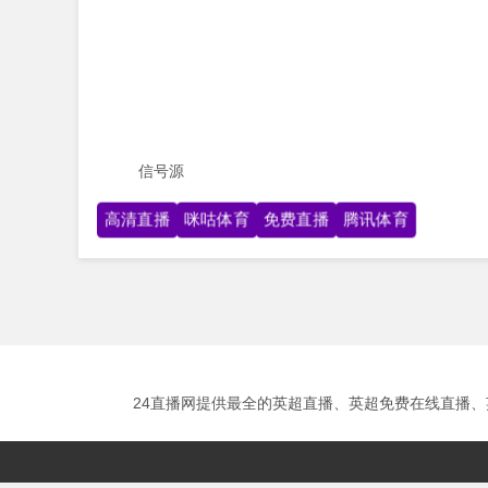
信号源
高清直播
咪咕体育
免费直播
腾讯体育
24直播网提供最全的英超直播、英超免费在线直播、英