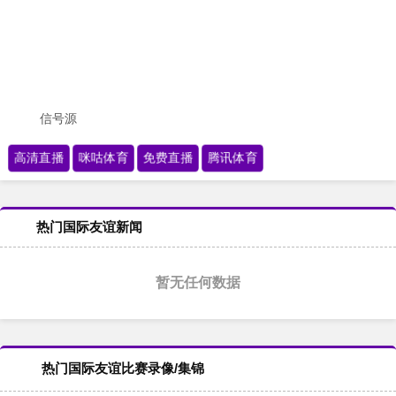
信号源
高清直播
咪咕体育
免费直播
腾讯体育
热门国际友谊新闻
暂无任何数据
热门国际友谊比赛录像/集锦