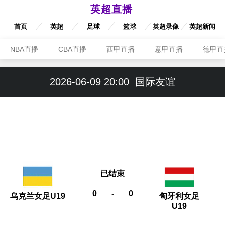
英超直播
首页
英超
足球
篮球
英超录像
英超新闻
NBA直播
CBA直播
西甲直播
意甲直播
德甲直
2026-06-09 20:00
国际友谊
已结束
0
-
0
乌克兰女足U19
匈牙利女足
U19