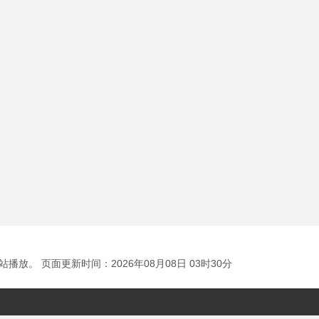
 页面更新时间：2026年08月08日 03时30分