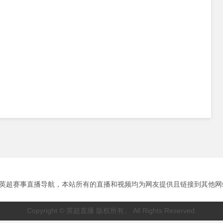
超赛事直播导航，本站所有的直播和视频均为网友提供且链接到其他网站播放。
Copyright © 英超直播 版权所有。 All Rights Reserved.