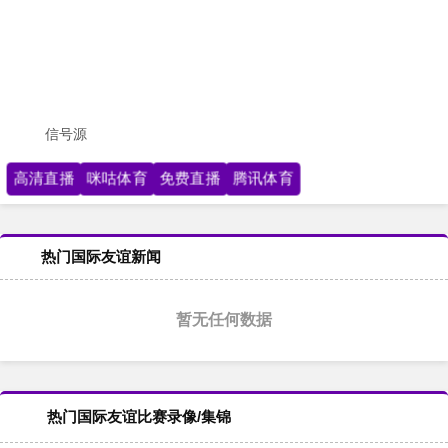
信号源
高清直播
咪咕体育
免费直播
腾讯体育
热门国际友谊新闻
暂无任何数据
热门国际友谊比赛录像/集锦