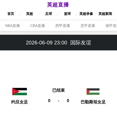
英超直播
首页
英超
足球
篮球
英超录像
英超新闻
NBA直播
CBA直播
西甲直播
意甲直播
德甲直
2026-06-09 23:00
国际友谊
已结束
0
-
0
约旦女足
巴勒斯坦女足