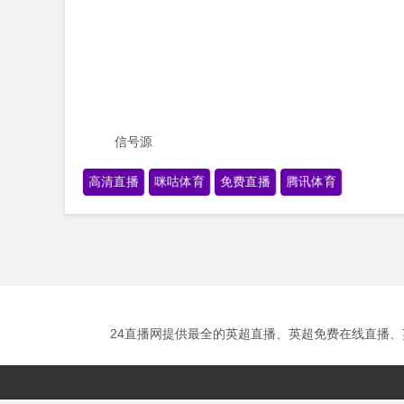
信号源
高清直播
咪咕体育
免费直播
腾讯体育
24直播网提供最全的英超直播、英超免费在线直播、英