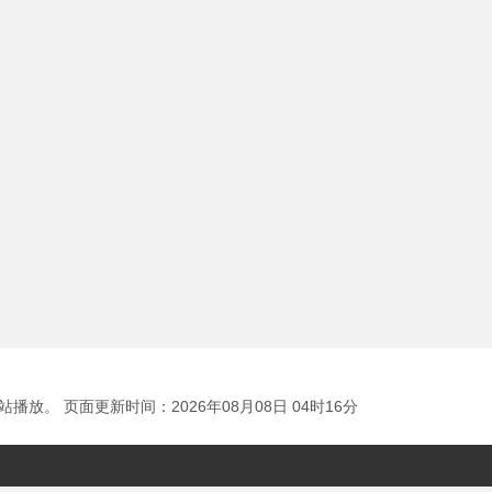
 页面更新时间：2026年08月08日 04时16分