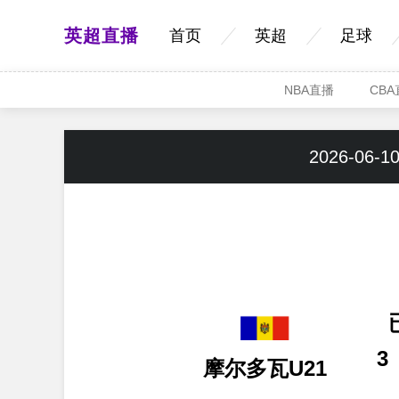
英超直播
首页
英超
足球
NBA直播
CB
2026-06-10
3
摩尔多瓦U21