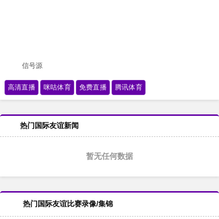
信号源
高清直播
咪咕体育
免费直播
腾讯体育
热门国际友谊新闻
暂无任何数据
热门国际友谊比赛录像/集锦