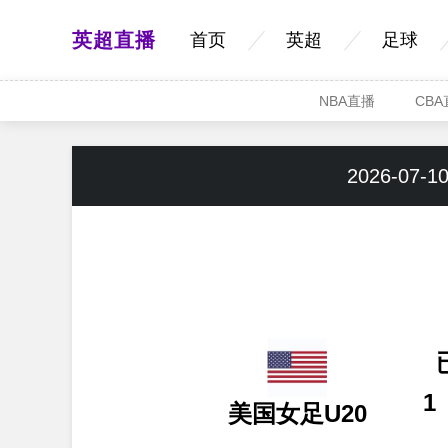
英超直播
首页
英超
足球
NBA直播
CB
2026-07-10
1
美国女足U20