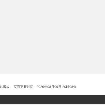
 页面更新时间：2026年08月09日 20时08分