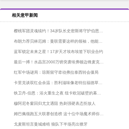
相关意甲新闻
樱桃军团灵魂续约！34岁队长史密斯将守护伯恩茅斯至2027
布朗力荐贝林厄姆：曼联需要这样的领袖，他能带来质变
蓝军锁定未来之星！17岁天才埃布埃签下职业合约
最后一搏！水晶宫2000万镑突袭埃弗顿边锋麦克尼尔
红军中场谜局：琼斯留守牵动弗拉泰西转会僵局
卡里克谈双红会余温：胜利滋味像老特拉福德草皮一样新鲜
铁卫丹-伯恩：浴火重生之夜 纽卡欧冠破壁的幕后英雄
穆阿尼冬窗回归尤文遇阻 热刺强硬表态拒放人
姆巴佩领跑五大联赛创造榜 这十位中场魔术师你pick谁？
戈麦斯坦言曼城难啃 狼队下半场亮出獠牙