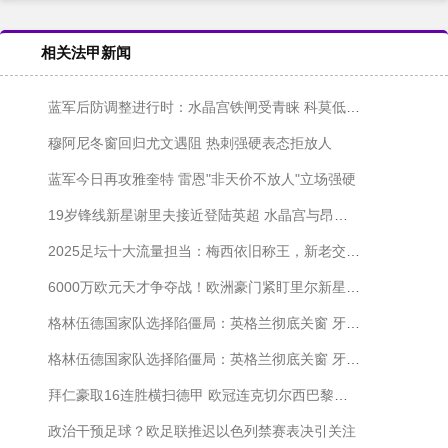
相关法甲新闻
蓝军后防调整进行时：水晶宫铁闸受青睐 科莫低价试探查洛巴
穆阿尼冬窗回归尤文遇阻 热刺强硬表态拒放人
蓝军今日再攻雅奎特 雷恩"非天价不放人"立场强硬
19岁锋线新星谢里夫接近登陆英超 水晶宫与昂热展开最后博弈
2025足坛十大流量担当：梅西依旧称王，新老交替暗流涌动
6000万欧元天才争夺战！欧洲豪门紧盯里尔新星布阿迪
格林伍德国家队选择陷僵局：英格兰彻底关窗 牙买加苦等无果
格林伍德国家队选择陷僵局：英格兰彻底关窗 牙买加苦等无果
拜仁豪取16连胜横扫德甲 欧冠连克切尔西巴黎彰显统治力
政治干预足球？欧足联推迟以色列禁赛表决引关注