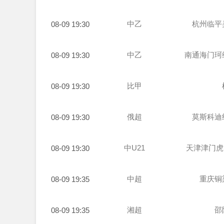
中乙
杭州临平
08-09 19:30
中乙
南通海门珂
08-09 19:30
比甲
08-09 19:30
俄超
莫斯科迪
08-09 19:30
中U21
天津津门虎
08-09 19:30
中超
重庆铜
08-09 19:35
湘超
邵
08-09 19:35