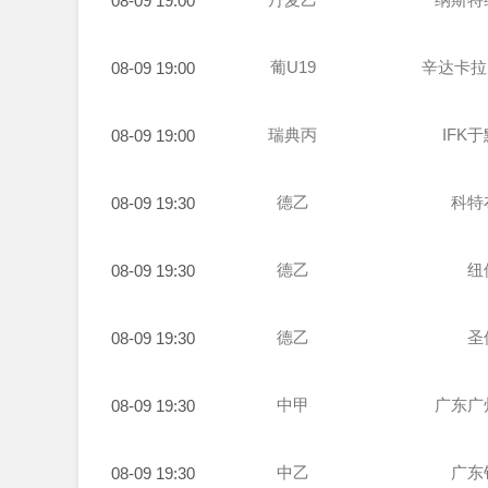
08-09 19:00
葡U19
辛达卡拉
08-09 19:00
瑞典丙
IFK
08-09 19:00
德乙
科特
08-09 19:30
德乙
纽
08-09 19:30
德乙
圣
08-09 19:30
中甲
广东广
08-09 19:30
中乙
广东
08-09 19:30