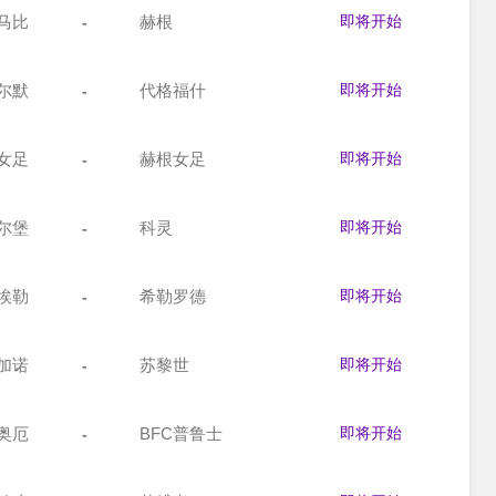
马比
赫根
即将开始
-
尔默
代格福什
即将开始
-
女足
赫根女足
即将开始
-
尔堡
科灵
即将开始
-
埃勒
希勒罗德
即将开始
-
加诺
苏黎世
即将开始
-
奥厄
BFC普鲁士
即将开始
-