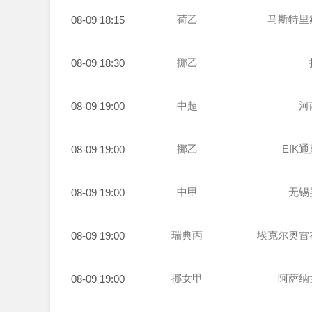
荷乙
马斯特里
08-09 18:15
挪乙
08-09 18:30
中超
河
08-09 19:00
挪乙
EIK
08-09 19:00
中甲
无锡
08-09 19:00
瑞典丙
埃克尔奥雷
08-09 19:00
挪女甲
阿萨纳
08-09 19:00