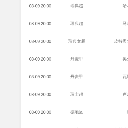
瑞典超
哈
08-09 20:00
瑞典超
马
08-09 20:00
瑞典女超
皮特奥
08-09 20:00
丹麦甲
奥
08-09 20:00
丹麦甲
瓦
08-09 20:00
瑞士超
卢
08-09 20:00
德地区
08-09 20:00