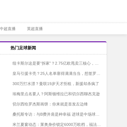
中超直播
英超直播
热门足球新闻
纽卡斯尔这是要“拆家”？2.75亿欧甩卖三核心，主帅怒炒鱿鱼走人
皇马引援卡壳？25人名单塞得满满当当，想签罗德里得先“清仓”
300万打水漂？曼联19岁天才拒租，新援却杀疯了
埃梅里点名要人？阿斯顿维拉已和切尔西聊杰克逊
切尔西给罗杰斯画饼：你来就是首发左边锋
桑托斯专访：与B费并肩是种幸福 进球是中场球员的浪漫
米兰夏窗动态：莱奥身价锁定6000万欧档，福法纳或成离队候选