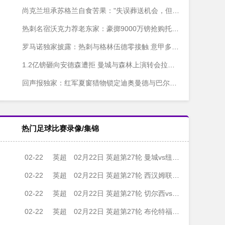
尚克兰坦承苏格兰自食苦果："失误葬送机会，但希望之火未熄"
热刺名宿沃克力荐老东家：豪掷9000万镑抢购托纳利或是关键一搏
罗马诺独家披露：热刺与格林伍德零接触 意甲多队抛出橄榄枝
1.2亿镑砸向安德森遭拒 曼城与森林上演转会拉锯战
回声报独家：红军夏窗猎物锁定迪奥曼德与巴尔科拉？
热门足球比赛录像/集锦
02-22
英超
02月22日 英超第27轮 曼城vs纽卡斯尔联 全场录像
02-22
英超
02月22日 英超第27轮 西汉姆联vs伯恩茅斯 全场录像
02-22
英超
02月22日 英超第27轮 切尔西vs伯恩利 全场录像
02-22
英超
02月22日 英超第27轮 布伦特福德vs布莱顿 全场录像