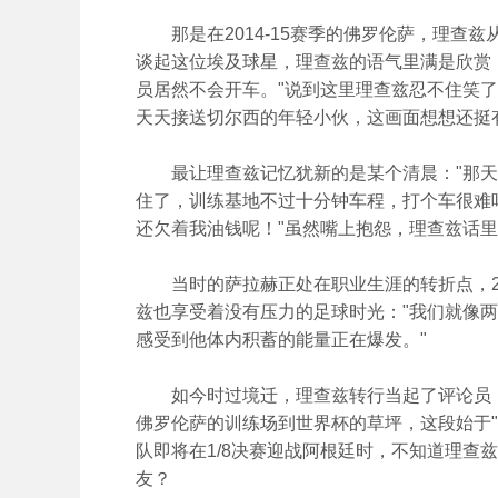
那是在2014-15赛季的佛罗伦萨，理查
谈起这位埃及球星，理查兹的语气里满是欣赏
员居然不会开车。"说到这里理查兹忍不住笑
天天接送切尔西的年轻小伙，这画面想想还挺
最让理查兹记忆犹新的是某个清晨："那天送
住了，训练基地不过十分钟车程，打个车很难吗
还欠着我油钱呢！"虽然嘴上抱怨，理查兹话
当时的萨拉赫正处在职业生涯的转折点，26
兹也享受着没有压力的足球时光："我们就像
感受到他体内积蓄的能量正在爆发。"
如今时过境迁，理查兹转行当起了评论员，
佛罗伦萨的训练场到世界杯的草坪，这段始于
队即将在1/8决赛迎战阿根廷时，不知道理查
友？