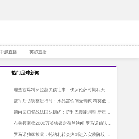
中超直播
英超直播
热门足球新闻
理查兹爆料萨拉赫欠债往事：佛罗伦萨时期我天天当他的专职司机
蓝军后防调整进行时：水晶宫铁闸受青睐 科莫低价试探查洛巴
德尚回归督战法国队训练：萨利巴慢跑调整 新星谢尔基戴帽抢镜
布莱顿豪掷2000万英镑锁定荷兰铁闸 罗马诺确认斯特鲁伊克转会达成
罗马诺独家披露：托纳利转会热刺进入实质阶段 北伦敦球队双线出击