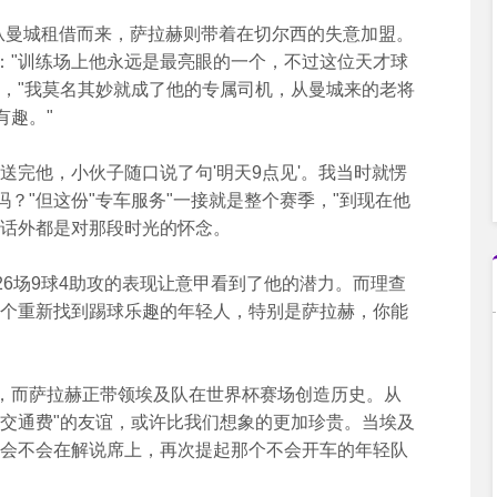
兹从曼城租借而来，萨拉赫则带着在切尔西的失意加盟。
："训练场上他永远是最亮眼的一个，不过这位天才球
了，"我莫名其妙就成了他的专属司机，从曼城来的老将
有趣。"
完他，小伙子随口说了句'明天9点见'。我当时就愣
？"但这份"专车服务"一接就是整个赛季，"到现在他
里话外都是对那段时光的怀念。
场9球4助攻的表现让意甲看到了他的潜力。而理查
两个重新找到踢球乐趣的年轻人，特别是萨拉赫，你能
而萨拉赫正带领埃及队在世界杯赛场创造历史。从
"交通费"的友谊，或许比我们想象的更加珍贵。当埃及
兹会不会在解说席上，再次提起那个不会开车的年轻队