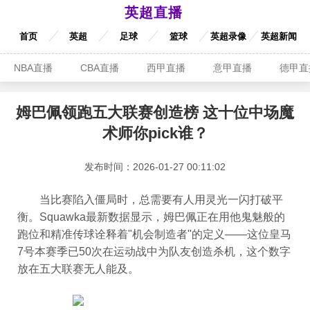
英超直播
首页
英超
足球
篮球
英超录像
英超新闻
NBA直播
CBA直播
西甲直播
意甲直播
德甲直
姆巴佩领跑五大联赛创造榜 这十位中场魔
术师你pick谁？
发布时间：2026-01-27 00:11:02
当比赛陷入僵局时，总需要有人用灵光一闪打破平
衡。Squawka最新数据显示，姆巴佩正在用他鬼魅般的
跑位和精准传球诠释着"机会制造者"的定义——这位皇马
7号本赛季已50次在运动战中为队友创造杀机，这个数字
放在五大联赛无人能及。