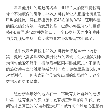
看看他身后的追赶者名单：亚特兰大的德凯特拉雷
像个不知疲倦的引擎，44次关键传球让人想起他初登意
甲时的惊艳；拜仁新援奥利塞43次破防传球，证明科曼
的眼光确实毒辣。有意思的是，巴萨小将亚马尔与曼联
核心B费同以42次并列第四，一个16岁的天才少年竟能
与英超顶级中场比肩，这故事本身就够写本小说了。
意甲代表巴雷拉用41次关键传球撑起国米中场脊
梁，曼城飞翼多库39次撕开防线的表现，让人理解瓜帅
为何对他爱不释手。榜单后半区同样卧虎藏龙：不莱梅
的施密德与皇马维尼修斯并列39次，佩德里虽然仅以38
次暂列第十，但考虑到他伤愈复出后的出场时间，这个
数据反而更显珍贵。
这份榜单最妙的地方在于，它既有力压群雄的超级
巨星，也有低调的实力派，更有横空出世的新生代。要
问谁才是真正的"机会制造大师"？或许每个球迷心里都有