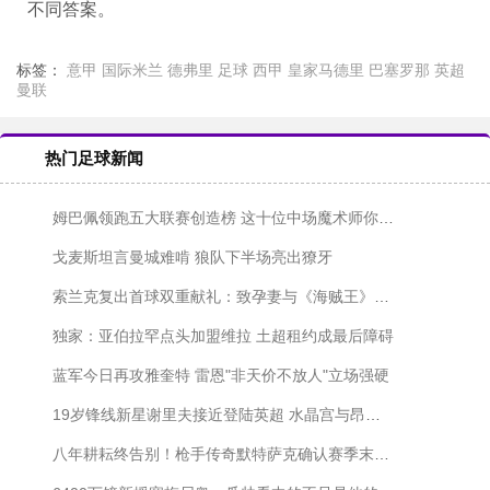
不同答案。
标签：
意甲
国际米兰
德弗里
足球
西甲
皇家马德里
巴塞罗那
英超
曼联
热门足球新闻
姆巴佩领跑五大联赛创造榜 这十位中场魔术师你pick谁？
戈麦斯坦言曼城难啃 狼队下半场亮出獠牙
索兰克复出首球双重献礼：致孕妻与《海贼王》的浪漫致敬
独家：亚伯拉罕点头加盟维拉 土超租约成最后障碍
蓝军今日再攻雅奎特 雷恩"非天价不放人"立场强硬
19岁锋线新星谢里夫接近登陆英超 水晶宫与昂热展开最后博弈
八年耕耘终告别！枪手传奇默特萨克确认赛季末卸任青训主管