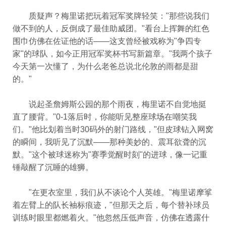
质疑声？梅里诺把玩着冠军奖牌轻笑："那些说我们
做不到的人，反倒成了最佳助威团。"看台上挥舞的红色
围巾仿佛在佐证他的话——这支曾经被戏称为"争四专
家"的球队，如今正用冠军奖杯书写新篇章。"我两个孩子
今天第一次懂了，为什么老爸总说北伦敦的雨都是甜
的。"
说起圣詹姆斯公园的那个雨夜，梅里诺不自觉地挺
直了腰背。"0-1落后时，你能听见整座球场在嘲笑我
们。"他比划着当时30码外的射门路线，"但皮球钻入网窝
的瞬间，我听见了沉默——那种美妙的、震耳欲聋的沉
默。"这个被球迷称为"赛季觉醒时刻"的进球，像一记重
锤敲醒了沉睡的雄狮。
"在更衣室里，我们从不谈论个人英雄。"梅里诺摩挲
着左臂上的队长袖标痕迹，"但那天之后，每个替补球员
训练时眼里都燃着火。"他忽然压低声音，仿佛在透露什