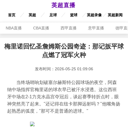
英超直播
首页
英超
足球
篮球
英超录像
英超新闻
NBA直播
CBA直播
西甲直播
意甲直播
德甲直
梅里诺回忆圣詹姆斯公园奇迹：那记扳平球
点燃了冠军火种
发布时间：2026-05-25 01:09:06
当终场哨响划破塞尔赫斯特公园球场的夜空，阿森
纳中场指挥官梅里诺的球衣早已被汗水浸透。这位西班
牙中场在2-1力克水晶宫夺冠后，谈起赛季转折点时，眼
神突然亮了起来。"还记得在纽卡那脚远射吗？"他嘴角扬
起熟悉的弧度，"那可不是普通的进球。"