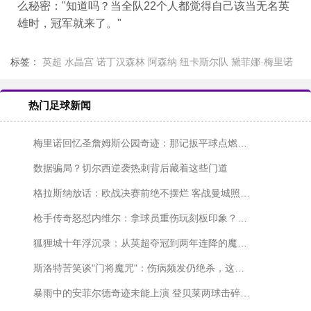
么秘密："知道吗？当全队22个人都觉得自己该当无名英
雄时，冠军就来了。"
标签：
英超
水晶宫
诺丁汉森林
阿森纳
纽卡斯尔队
黛菲娜·梅里诺
热门足球新闻
梅里诺回忆圣詹姆斯公园奇迹：那记扳平球点燃了冠军火种
数据骗局？切尔西逆袭热刺背后藏着这些门道
格拉斯纳放话：欧战决赛前绝不摆烂 客战曼城照抢三分
枪手传奇怒怼内维尔：拿球员重伤玩刻板印象？这解说太不专业
狐狸城十年浮沉录：从英超夺冠到两年连降的魔幻漂流
斯洛特苦笑谈"门将魔咒"：伤病频发仍绝杀，这赛季太不容易
暴雨中的安菲尔德奇迹未能上演 登贝莱两球击碎红军欧冠梦