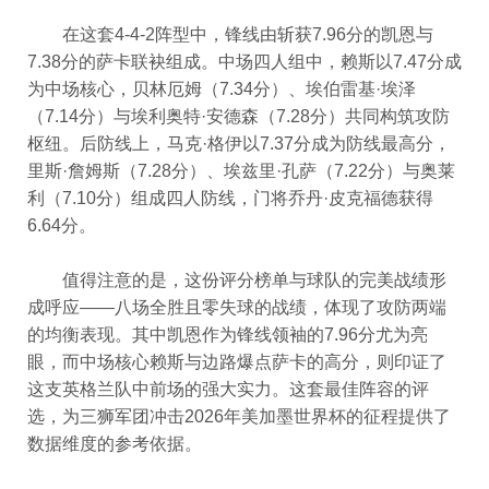
在这套4-4-2阵型中，锋线由斩获7.96分的凯恩与
7.38分的萨卡联袂组成。中场四人组中，赖斯以7.47分成
为中场核心，贝林厄姆（7.34分）、埃伯雷基·埃泽
（7.14分）与埃利奥特·安德森（7.28分）共同构筑攻防
枢纽。后防线上，马克·格伊以7.37分成为防线最高分，
里斯·詹姆斯（7.28分）、埃兹里·孔萨（7.22分）与奥莱
利（7.10分）组成四人防线，门将乔丹·皮克福德获得
6.64分。
值得注意的是，这份评分榜单与球队的完美战绩形
成呼应——八场全胜且零失球的战绩，体现了攻防两端
的均衡表现。其中凯恩作为锋线领袖的7.96分尤为亮
眼，而中场核心赖斯与边路爆点萨卡的高分，则印证了
这支英格兰队中前场的强大实力。这套最佳阵容的评
选，为三狮军团冲击2026年美加墨世界杯的征程提供了
数据维度的参考依据。