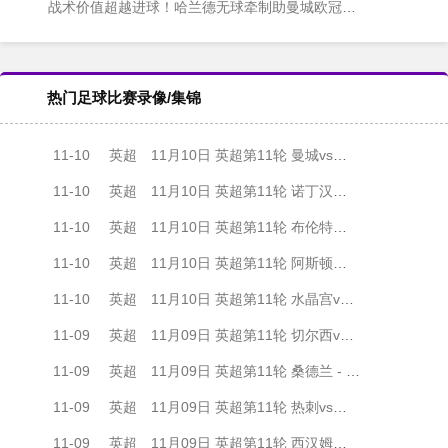
战术价值超越进球！哈兰德无球牵制助曼城欧冠大捷
热门足球比赛录像/集锦
11-10
英超
11月10日 英超第11轮 曼城vs利物浦 全场录像
11-10
英超
11月10日 英超第11轮 诺丁汉森林vs利兹联 全场录像
11-10
英超
11月10日 英超第11轮 布伦特福德vs纽卡斯尔联 全场录像
11-10
英超
11月10日 英超第11轮 阿斯顿维拉vs伯恩茅斯 全场录像
11-10
英超
11月10日 英超第11轮 水晶宫vs布莱顿 全场录像
11-09
英超
11月09日 英超第11轮 切尔西vs狼队 全场录像
11-09
英超
11月09日 英超第11轮 桑德兰 - 阿森纳全场录像
11-09
英超
11月09日 英超第11轮 热刺vs曼联 全场录像
11-09
英超
11月09日 英超第11轮 西汉姆联vs伯恩利 全场录像