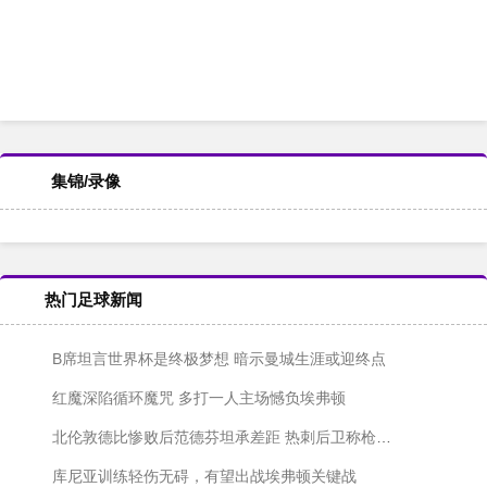
集锦/录像
热门足球新闻
B席坦言世界杯是终极梦想 暗示曼城生涯或迎终点
红魔深陷循环魔咒 多打一人主场憾负埃弗顿
北伦敦德比惨败后范德芬坦承差距 热刺后卫称枪手全面占优
库尼亚训练轻伤无碍，有望出战埃弗顿关键战