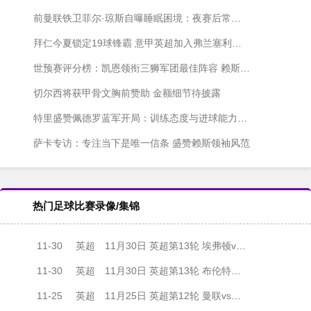
前曼联铁卫菲尔·琼斯自曝睡眠困境：夜赛后常至凌晨方能入眠
拜仁今夏锁定19球锋霸 意甲英超加入弗兰塞利诺争夺战
世预赛评分榜：凯恩领衔三狮军团最佳阵容 赖斯萨卡紧随其后
切尔西将获甲骨文胸前赞助 金额细节待披露
特里盛赞佩德罗蓝军开局：训练态度与进球能力俱佳
萨卡专访：专注当下是唯一信条 盛赞赖斯领袖风范
热门足球比赛录像/集锦
11-30
英超
11月30日 英超第13轮 埃弗顿vs纽卡斯尔联 全场录像
11-30
英超
11月30日 英超第13轮 布伦特福德vs伯恩利 全场录像
11-25
英超
11月25日 英超第12轮 曼联vs埃弗顿 全场录像