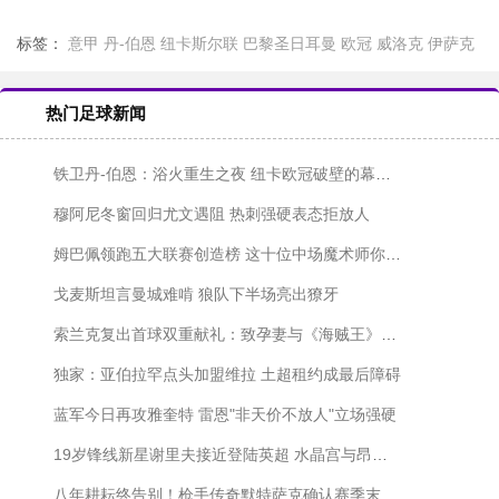
标签：
意甲
丹-伯恩
纽卡斯尔联
巴黎圣日耳曼
欧冠
威洛克
伊萨克
热门足球新闻
铁卫丹-伯恩：浴火重生之夜 纽卡欧冠破壁的幕后英雄
穆阿尼冬窗回归尤文遇阻 热刺强硬表态拒放人
姆巴佩领跑五大联赛创造榜 这十位中场魔术师你pick谁？
戈麦斯坦言曼城难啃 狼队下半场亮出獠牙
索兰克复出首球双重献礼：致孕妻与《海贼王》的浪漫致敬
独家：亚伯拉罕点头加盟维拉 土超租约成最后障碍
蓝军今日再攻雅奎特 雷恩"非天价不放人"立场强硬
19岁锋线新星谢里夫接近登陆英超 水晶宫与昂热展开最后博弈
八年耕耘终告别！枪手传奇默特萨克确认赛季末卸任青训主管