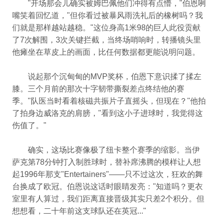
"开场那会儿确实被姆巴佩他们冲得有点懵，"伯恩咧
嘴笑着回忆道，"但你看过被暴风雨洗礼后的橡树吗？我
们就是那样越站越稳。"这位身高1米98的巨人此役贡献
了7次解围，3次关键拦截，当终场哨响时，转播镜头里
他瘫坐在草皮上的画面，比任何数据都更能说明问题。
说起那个沉甸甸的MVP奖杯，伯恩下意识揉了揉左
膝。三个月前的那次十字韧带撕裂差点终结他的赛
季。"队医当时看着核磁共振片子直摇头，但现在？"他拍
了拍身边威洛克的肩膀，"看到这小子进球时，我觉得这
伤值了。"
确实，这场比赛像极了纽卡整个赛季的缩影。当伊
萨克第78分钟打入制胜球时，替补席沸腾的模样让人想
起1996年那支"Entertainers"——只不过这次，狂欢的舞
台换成了欧冠。伯恩说这话时眼睛发亮："知道吗？更衣
室里有人算过，我们距离直接晋级其实只差2个积分。但
想想看，二十年前这支球队还在英冠..."