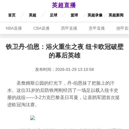
英超直播
首页
英超
足球
篮球
英超录像
英超新闻
NBA直播
CBA直播
西甲直播
意甲直播
德甲直
铁卫丹-伯恩：浴火重生之夜 纽卡欧冠破壁
的幕后英雄
发布时间：2026-01-29 13:10:58
圣詹姆斯公园的灯光下，丹-伯恩抹了把脸上的汗
水。这位31岁的后防铁闸刚经历了一场足以载入纽卡史
册的战役——3-2力克巴黎圣日耳曼，让喜鹊军团首次挺
进欧冠淘汰赛。