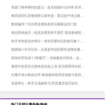
英超门将神勇时刻盘点：皮克福德扑点封神 若泽·萨10次救险惊艳全场
梅里诺回忆圣詹姆斯公园奇迹：那记扳平球点燃了冠军火种
数据骗局？切尔西逆袭热刺背后藏着这些门道
格拉斯纳放话：欧战决赛前绝不摆烂 客战曼城照抢三分
枪手传奇怒怼内维尔：拿球员重伤玩刻板印象？这解说太不专业
狐狸城十年浮沉录：从英超夺冠到两年连降的魔幻漂流
斯洛特苦笑谈"门将魔咒"：伤病频发仍绝杀，这赛季太不容易
暴雨中的安菲尔德奇迹未能上演 登贝莱两球击碎红军欧冠梦
红魔中场大换血在即 瞄准森林新星安德森与喜鹊悍将托纳利
英超烽火：枪手主场拔刺 红军恐遭农场主狙击
热门足球比赛录像/集锦