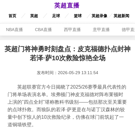
英超直播
首页
英超
足球
篮球
英超录像
英超新闻
NBA直播
CBA直播
西甲直播
意甲直播
德甲直
英超门将神勇时刻盘点：皮克福德扑点封神
若泽·萨10次救险惊艳全场
发布时间：2026-05-29 13:11:54
英超联赛官方今日揭晓了2025/26赛季最具代表性的
门将单场表演名单。埃弗顿门神皮克福德对阵布莱顿时
上演的"四点全封"堪称教科书级别——包括那次至关重要
的点球扑救。而狼队的若泽·萨更是在与诺丁汉森林的较
量中创下惊人的10次救险纪录，仿佛在球门前筑起了一
道铜墙铁壁。