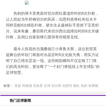
热刺的维卡里奥面对切尔西狂轰滥炸时的8次扑救，
让人想起当年舒梅切尔的风采；伯恩利老将杜布拉夫卡
同样贡献8次精彩扑救，硬生生从森林队手里抢下宝贵积
分。说来有趣，桑切斯代表切尔西出战维拉时的6次关键
扑救，反倒让自家前锋们显得有些相形见绌。
最令人惊喜的当属桑德兰小将鲁夫斯，这位初登英
超舞台的年轻门将面对水晶宫时6次化险为夷，用实力证
明了自己绝非昙花一现。这些精彩瞬间不仅定格了门将
们的高光时刻，更诠释了"一个好门将抵得上半支球队"的
足球智慧。
标签：
英超
利物浦
克洛普
足球
切尔西
伯恩利
狼队
热刺
埃弗顿
热门足球新闻