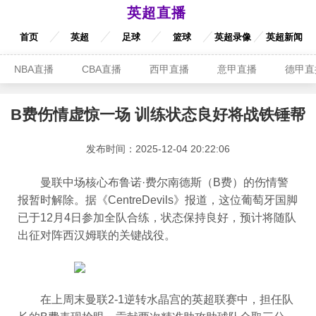
英超直播
首页
英超
足球
篮球
英超录像
英超新闻
NBA直播
CBA直播
西甲直播
意甲直播
德甲直
B费伤情虚惊一场 训练状态良好将战铁锤帮
发布时间：2025-12-04 20:22:06
曼联中场核心布鲁诺·费尔南德斯（B费）的伤情警
报暂时解除。据《CentreDevils》报道，这位葡萄牙国脚
已于12月4日参加全队合练，状态保持良好，预计将随队
出征对阵西汉姆联的关键战役。
在上周末曼联2-1逆转水晶宫的英超联赛中，担任队