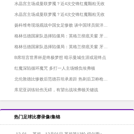
水晶宫主场成曼联梦魇？近4次交锋红魔颗粒无收
水晶宫主场成曼联梦魇？近4次交锋红魔颗粒无收
扬科维奇现场观战中国女足惨败 谈中国球员留洋潜力：适应次级联赛
格林伍德国家队选择陷僵局：英格兰彻底关窗 牙买加苦等无果
格林伍德国家队选择陷僵局：英格兰彻底关窗 牙买加苦等无果
B席坦言世界杯是终极梦想 暗示曼城生涯或迎终点
红魔深陷循环魔咒 多打一人主场憾负埃弗顿
北伦敦德比惨败后范德芬坦承差距 热刺后卫称枪手全面占优
库尼亚训练轻伤无碍，有望出战埃弗顿关键战
热门足球比赛录像/集锦
12-01
英超
12月01日 英超第13轮 切尔西vs阿森纳 全场录像