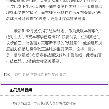
长的B费表现抢眼，贡献两次精准助攻助球队全取三分。
不过比赛下半场出现的小插曲引发外界担忧——B费曾出
现疑似受伤的状况，而主帅阿莫林在赛后发布会提及"两
名球员可能缺阵"的表态，更是让媒体猜测纷纷。
最新训练情况打消了这些疑虑。作为曼联本赛季的
绝对主力，B费本赛季已送出7次联赛助攻，位列英超助
攻榜前三。此番面对莫耶斯率领的"铁锤帮"，他的组织调
度能力仍是红魔争取三连胜的重要保障。值得一提的
是，曼联最近3次联赛客战西汉姆均未尝胜绩，此番能否
打破魔咒，B费的发挥至关重要。
标签：
西甲
足球
西汉姆联
B费
英超
曼联
热门足球新闻
B费伤情虚惊一场 训练状态良好将战铁锤帮