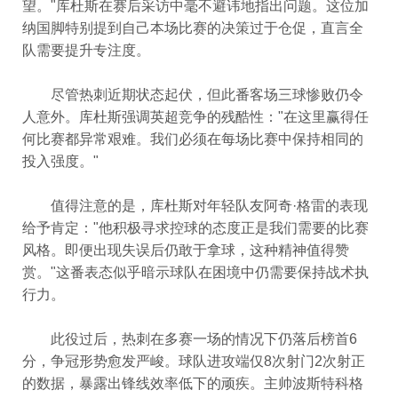
望。"库杜斯在赛后采访中毫不避讳地指出问题。这位加
纳国脚特别提到自己本场比赛的决策过于仓促，直言全
队需要提升专注度。
尽管热刺近期状态起伏，但此番客场三球惨败仍令
人意外。库杜斯强调英超竞争的残酷性："在这里赢得任
何比赛都异常艰难。我们必须在每场比赛中保持相同的
投入强度。"
值得注意的是，库杜斯对年轻队友阿奇·格雷的表现
给予肯定："他积极寻求控球的态度正是我们需要的比赛
风格。即便出现失误后仍敢于拿球，这种精神值得赞
赏。"这番表态似乎暗示球队在困境中仍需要保持战术执
行力。
此役过后，热刺在多赛一场的情况下仍落后榜首6
分，争冠形势愈发严峻。球队进攻端仅8次射门2次射正
的数据，暴露出锋线效率低下的顽疾。主帅波斯特科格