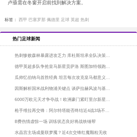
卢亟需在冬窗开启前找到解决方案。
标签：
西甲
巴塞罗那
佩德里
足球
英超
热刺
热门足球新闻
热刺惨败森林暴露进攻乏力 库杜斯坦承全队决策仓促
德甲英超多队争抢皇马新星贡萨洛 斯图加特领跑冬窗争夺战
瓜帅忆伯纳乌首胜经典 坦言每次攻克皇马都意义非凡
因斯解析国米战利物浦关键点 谈萨拉赫风波与基耶萨之谜
6000万欧元天才争夺战！欧洲豪门紧盯里尔新星布阿迪
枪手维拉再交锋：阿尔特塔能否终结近4战3场不胜尴尬？
B费伤情虚惊一场 训练状态良好将战铁锤帮
水晶宫主场成曼联梦魇？近4次交锋红魔颗粒无收