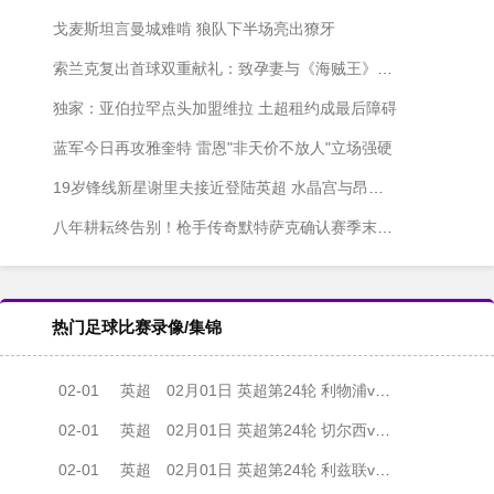
戈麦斯坦言曼城难啃 狼队下半场亮出獠牙
索兰克复出首球双重献礼：致孕妻与《海贼王》的浪漫致敬
独家：亚伯拉罕点头加盟维拉 土超租约成最后障碍
蓝军今日再攻雅奎特 雷恩"非天价不放人"立场强硬
19岁锋线新星谢里夫接近登陆英超 水晶宫与昂热展开最后博弈
八年耕耘终告别！枪手传奇默特萨克确认赛季末卸任青训主管
热门足球比赛录像/集锦
02-01
英超
02月01日 英超第24轮 利物浦vs纽卡斯尔联 全场录像
02-01
英超
02月01日 英超第24轮 切尔西vs西汉姆联 全场录像
02-01
英超
02月01日 英超第24轮 利兹联vs阿森纳 全场录像