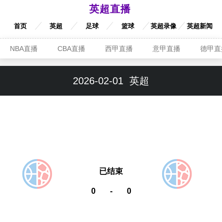
英超直播
首页
英超
足球
篮球
英超录像
英超新闻
NBA直播
CBA直播
西甲直播
意甲直播
德甲直
2026-02-01
英超
已结束
0
-
0